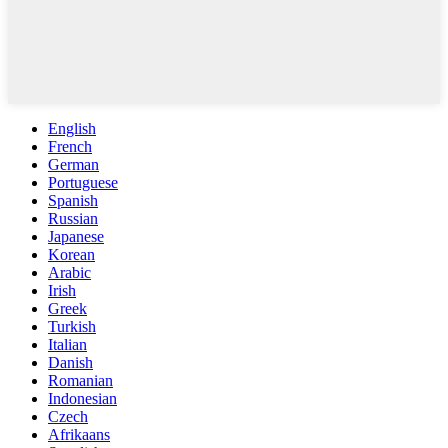
English
French
German
Portuguese
Spanish
Russian
Japanese
Korean
Arabic
Irish
Greek
Turkish
Italian
Danish
Romanian
Indonesian
Czech
Afrikaans