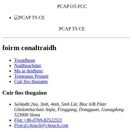
PCAP OT-FCC
PCAP TS CE
foirm conaltraidh
Toraidhean
Naidheachdan
Mu ar deidhinn
Teisteanas Peutant
Cuir fios thugainn
Cuir fios thugainn
Seòladh:
2na, 3mh, 4mh, 5mh Làr, Bloc 6/B Pàirc
Ghnìomhachais Anjia, Fenggang, Dongguan, Gunagdong
523000 Sìona
Fòn:
+86-0769-82522511
Post-d:
cjtouch@cjtouch.com