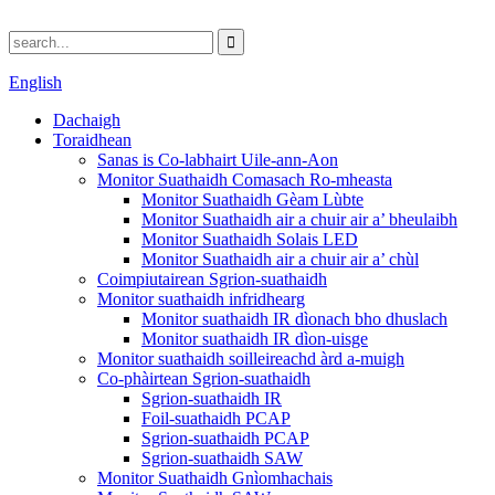
English
Dachaigh
Toraidhean
Sanas is Co-labhairt Uile-ann-Aon
Monitor Suathaidh Comasach Ro-mheasta
Monitor Suathaidh Gèam Lùbte
Monitor Suathaidh air a chuir air a’ bheulaibh
Monitor Suathaidh Solais LED
Monitor Suathaidh air a chuir air a’ chùl
Coimpiutairean Sgrion-suathaidh
Monitor suathaidh infridhearg
Monitor suathaidh IR dìonach bho dhuslach
Monitor suathaidh IR dìon-uisge
Monitor suathaidh soilleireachd àrd a-muigh
Co-phàirtean Sgrion-suathaidh
Sgrion-suathaidh IR
Foil-suathaidh PCAP
Sgrion-suathaidh PCAP
Sgrion-suathaidh SAW
Monitor Suathaidh Gnìomhachais