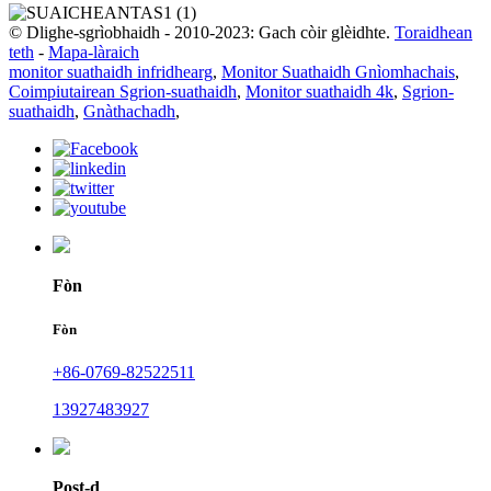
© Dlighe-sgrìobhaidh - 2010-2023: Gach còir glèidhte.
Toraidhean
teth
-
Mapa-làraich
monitor suathaidh infridhearg
,
Monitor Suathaidh Gnìomhachais
,
Coimpiutairean Sgrion-suathaidh
,
Monitor suathaidh 4k
,
Sgrion-
suathaidh
,
Gnàthachadh
,
Fòn
Fòn
+86-0769-82522511
13927483927
Post-d