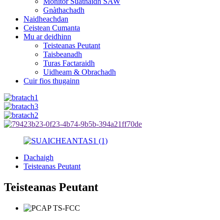
Monitor Suathaidh SAW
Gnàthachadh
Naidheachdan
Ceistean Cumanta
Mu ar deidhinn
Teisteanas Peutant
Taisbeanadh
Turas Factaraidh
Uidheam & Obrachadh
Cuir fios thugainn
Dachaigh
Teisteanas Peutant
Teisteanas Peutant