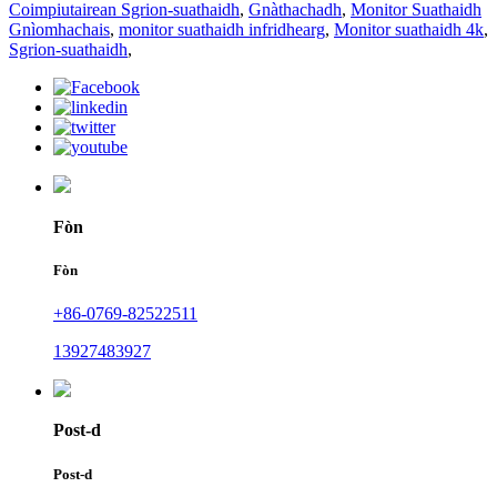
Coimpiutairean Sgrion-suathaidh
,
Gnàthachadh
,
Monitor Suathaidh
Gnìomhachais
,
monitor suathaidh infridhearg
,
Monitor suathaidh 4k
,
Sgrion-suathaidh
,
Fòn
Fòn
+86-0769-82522511
13927483927
Post-d
Post-d