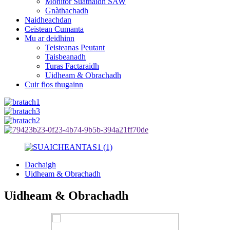
Monitor Suathaidh SAW
Gnàthachadh
Naidheachdan
Ceistean Cumanta
Mu ar deidhinn
Teisteanas Peutant
Taisbeanadh
Turas Factaraidh
Uidheam & Obrachadh
Cuir fios thugainn
Dachaigh
Uidheam & Obrachadh
Uidheam & Obrachadh