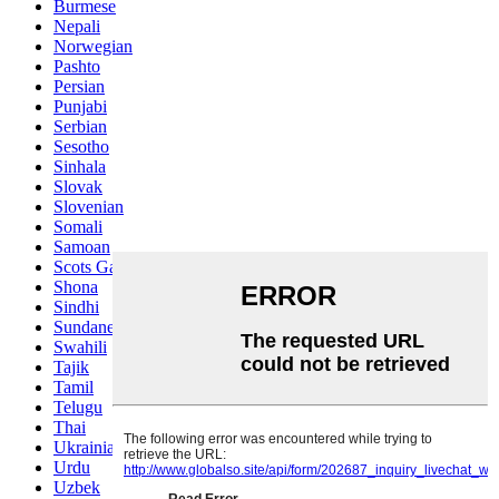
Burmese
Nepali
Norwegian
Pashto
Persian
Punjabi
Serbian
Sesotho
Sinhala
Slovak
Slovenian
Somali
Samoan
Scots Gaelic
Shona
Sindhi
Sundanese
Swahili
Tajik
Tamil
Telugu
Thai
Ukrainian
Urdu
Uzbek