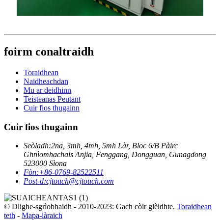
foirm conaltraidh
Toraidhean
Naidheachdan
Mu ar deidhinn
Teisteanas Peutant
Cuir fios thugainn
Cuir fios thugainn
Seòladh:
2na, 3mh, 4mh, 5mh Làr, Bloc 6/B Pàirc
Ghnìomhachais Anjia, Fenggang, Dongguan, Gunagdong
523000 Sìona
Fòn:
+86-0769-82522511
Post-d:
cjtouch@cjtouch.com
© Dlighe-sgrìobhaidh - 2010-2023: Gach còir glèidhte.
Toraidhean
teth
-
Mapa-làraich