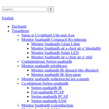
English
Dachaigh
Toraidhean
Sanas is Co-labhairt Uile-ann-Aon
Monitor Suathaidh Comasach Ro-mheasta
Monitor Suathaidh Gèam Lùbte
Monitor Suathaidh air a chuir air a’ bheulaibh
Monitor Suathaidh Solais LED
Monitor Suathaidh air a chuir air a’ chùl
Coimpiutairean Sgrion-suathaidh
Monitor suathaidh infridhearg
Monitor suathaidh IR dìonach bho dhuslach
Monitor suathaidh IR dìon-uisge
Monitor suathaidh soilleireachd àrd a-muigh
Co-phàirtean Sgrion-suathaidh
Sgrion-suathaidh IR
Foil-suathaidh PCAP
Sgrion-suathaidh PCAP
Sgrion-suathaidh SAW
Monitor Suathaidh Gnìomhachais