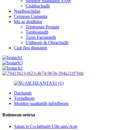
Monitor Suathaidh SAW
Gnàthachadh
Naidheachdan
Ceistean Cumanta
Mu ar deidhinn
Teisteanas Peutant
Taisbeanadh
Turas Factaraidh
Uidheam & Obrachadh
Cuir fios thugainn
Dachaigh
Toraidhean
Monitor suathaidh infridhearg
Roinnean-seòrsa
Sanas is Co-labhairt Uile-ann-Aon