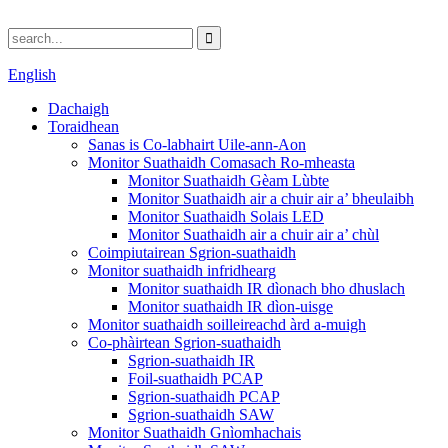
English
Dachaigh
Toraidhean
Sanas is Co-labhairt Uile-ann-Aon
Monitor Suathaidh Comasach Ro-mheasta
Monitor Suathaidh Gèam Lùbte
Monitor Suathaidh air a chuir air a’ bheulaibh
Monitor Suathaidh Solais LED
Monitor Suathaidh air a chuir air a’ chùl
Coimpiutairean Sgrion-suathaidh
Monitor suathaidh infridhearg
Monitor suathaidh IR dìonach bho dhuslach
Monitor suathaidh IR dìon-uisge
Monitor suathaidh soilleireachd àrd a-muigh
Co-phàirtean Sgrion-suathaidh
Sgrion-suathaidh IR
Foil-suathaidh PCAP
Sgrion-suathaidh PCAP
Sgrion-suathaidh SAW
Monitor Suathaidh Gnìomhachais