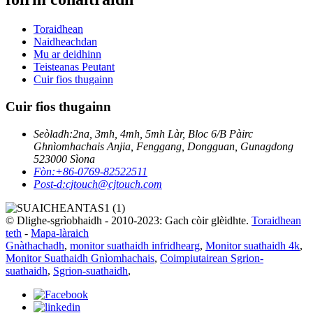
Toraidhean
Naidheachdan
Mu ar deidhinn
Teisteanas Peutant
Cuir fios thugainn
Cuir fios thugainn
Seòladh:
2na, 3mh, 4mh, 5mh Làr, Bloc 6/B Pàirc
Ghnìomhachais Anjia, Fenggang, Dongguan, Gunagdong
523000 Sìona
Fòn:
+86-0769-82522511
Post-d:
cjtouch@cjtouch.com
© Dlighe-sgrìobhaidh - 2010-2023: Gach còir glèidhte.
Toraidhean
teth
-
Mapa-làraich
Gnàthachadh
,
monitor suathaidh infridhearg
,
Monitor suathaidh 4k
,
Monitor Suathaidh Gnìomhachais
,
Coimpiutairean Sgrion-
suathaidh
,
Sgrion-suathaidh
,