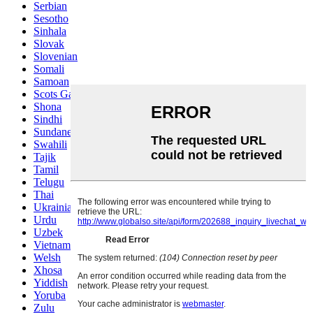
Serbian
Sesotho
Sinhala
Slovak
Slovenian
Somali
Samoan
Scots Gaelic
Shona
Sindhi
Sundanese
Swahili
Tajik
Tamil
Telugu
Thai
Ukrainian
Urdu
Uzbek
Vietnamese
Welsh
Xhosa
Yiddish
Yoruba
Zulu