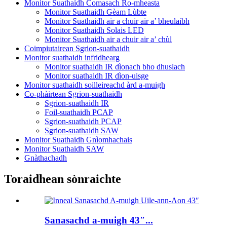
Monitor Suathaidh Comasach Ro-mheasta
Monitor Suathaidh Gèam Lùbte
Monitor Suathaidh air a chuir air a’ bheulaibh
Monitor Suathaidh Solais LED
Monitor Suathaidh air a chuir air a’ chùl
Coimpiutairean Sgrion-suathaidh
Monitor suathaidh infridhearg
Monitor suathaidh IR dìonach bho dhuslach
Monitor suathaidh IR dìon-uisge
Monitor suathaidh soilleireachd àrd a-muigh
Co-phàirtean Sgrion-suathaidh
Sgrion-suathaidh IR
Foil-suathaidh PCAP
Sgrion-suathaidh PCAP
Sgrion-suathaidh SAW
Monitor Suathaidh Gnìomhachais
Monitor Suathaidh SAW
Gnàthachadh
Toraidhean sònraichte
Sanasachd a-muigh 43″...