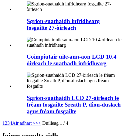
Sgrion-suathaidh infridhearg
fosgailte 27-òirleach
Coimpiutair uile-ann-aon LCD 10.4
òirleach le suathadh infridhearg
Sgrion-suathaidh LCD 27-òirleach le
frèam fosgailte Sreath P, dìon-duslach
agus frèam fosgailte
1
2
3
4
Air adhart >
>>
Duilleag 1 / 4
foirm conaltraidh