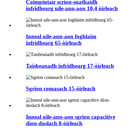
Coimpiutair scrion-suathaidh
infridhearg uile-ann-aon 10.4 òirleach
Inneal uile-ann-aon foghlaim
infridhearg 65-òirleach
Taisbeanadh infridhearg 17-òirleach
Sgrion comasach 15-òirleach
Inneal uile-ann-aon sgrion capacitive
dìon-duslach 8-òirleach