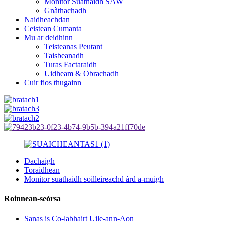
Monitor Suathaidh SAW
Gnàthachadh
Naidheachdan
Ceistean Cumanta
Mu ar deidhinn
Teisteanas Peutant
Taisbeanadh
Turas Factaraidh
Uidheam & Obrachadh
Cuir fios thugainn
Dachaigh
Toraidhean
Monitor suathaidh soilleireachd àrd a-muigh
Roinnean-seòrsa
Sanas is Co-labhairt Uile-ann-Aon