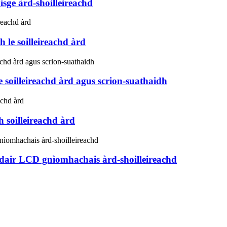
sge àrd-shoilleireachd
 le soilleireachd àrd
 soilleireachd àrd agus scrion-suathaidh
 soilleireachd àrd
ùdair LCD gnìomhachais àrd-shoilleireachd