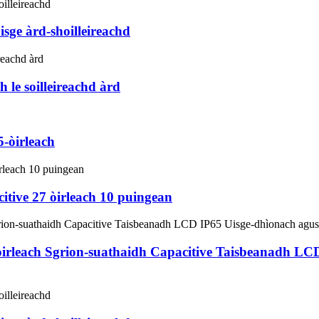
sge àrd-shoilleireachd
 le soilleireachd àrd
-òirleach
itive 27 òirleach 10 puingean
irleach Sgrion-suathaidh Capacitive Taisbeanadh LC