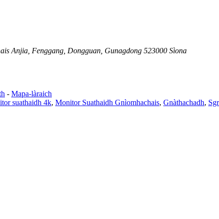
hais Anjia, Fenggang, Dongguan, Gunagdong 523000 Sìona
th
-
Mapa-làraich
tor suathaidh 4k
,
Monitor Suathaidh Gnìomhachais
,
Gnàthachadh
,
Sgr