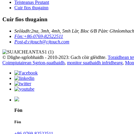
Teisteanas Peutant
Cuir fios thugainn
Cuir fios thugainn
Seòladh:
2na, 3mh, 4mh, 5mh Làr, Bloc 6/B Pàirc Ghnìomhac
Fòn:
+86-0769-82522511
Post-d:
cjtouch@cjtouch.com
© Dlighe-sgrìobhaidh - 2010-2023: Gach còir glèidhte.
Toraidhean te
Coimpiutairean Sgrion-suathaidh
,
monitor suathaidh infridhearg
,
Moni
Fòn
Fòn
+86-0769-82522511