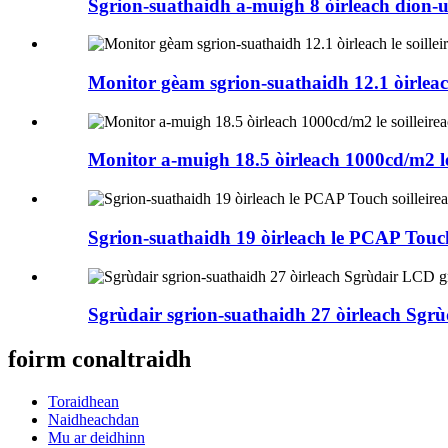
Sgrion-suathaidh a-muigh 8 òirleach dìon-ui
Monitor gèam sgrion-suathaidh 12.1 òirleach
Monitor a-muigh 18.5 òirleach 1000cd/m2 le
Sgrion-suathaidh 19 òirleach le PCAP Touch
Sgrùdair sgrion-suathaidh 27 òirleach Sgr
foirm conaltraidh
Toraidhean
Naidheachdan
Mu ar deidhinn