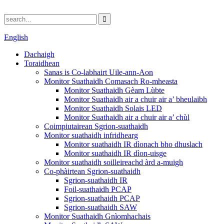
English
Dachaigh
Toraidhean
Sanas is Co-labhairt Uile-ann-Aon
Monitor Suathaidh Comasach Ro-mheasta
Monitor Suathaidh Gèam Lùbte
Monitor Suathaidh air a chuir air a’ bheulaibh
Monitor Suathaidh Solais LED
Monitor Suathaidh air a chuir air a’ chùl
Coimpiutairean Sgrion-suathaidh
Monitor suathaidh infridhearg
Monitor suathaidh IR dìonach bho dhuslach
Monitor suathaidh IR dìon-uisge
Monitor suathaidh soilleireachd àrd a-muigh
Co-phàirtean Sgrion-suathaidh
Sgrion-suathaidh IR
Foil-suathaidh PCAP
Sgrion-suathaidh PCAP
Sgrion-suathaidh SAW
Monitor Suathaidh Gnìomhachais