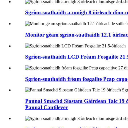
Sgrion-suathaidh a-muigh 8 òirleach dìon-ui
Monitor gèam sgrion-suathaidh 12.1 òirleach
Sgrion-suathaidh LCD Frèam Fosgailte 21.5
Sgrion-suathaidh frèam fosgailte Pcap capac
Pannal Smachd Siostam Gàirdean Taic 19 ò
Pannal Cantilever