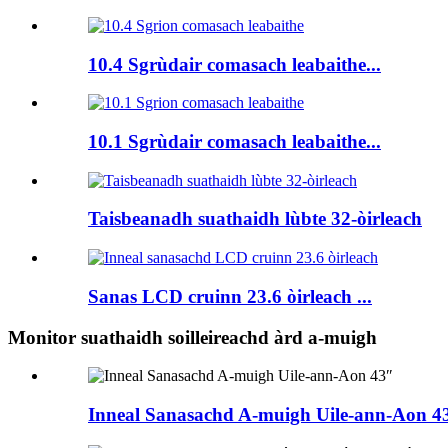
10.4 Sgrùdair comasach leabaithe...
10.1 Sgrùdair comasach leabaithe...
Taisbeanadh suathaidh lùbte 32-òirleach
Sanas LCD cruinn 23.6 òirleach ...
Monitor suathaidh soilleireachd àrd a-muigh
Inneal Sanasachd A-muigh Uile-ann-Aon 4