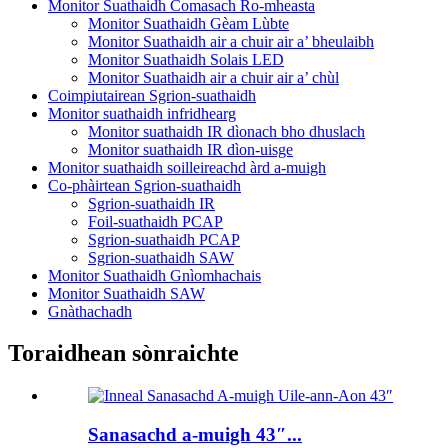
Monitor Suathaidh Comasach Ro-mheasta
Monitor Suathaidh Gèam Lùbte
Monitor Suathaidh air a chuir air a’ bheulaibh
Monitor Suathaidh Solais LED
Monitor Suathaidh air a chuir air a’ chùl
Coimpiutairean Sgrion-suathaidh
Monitor suathaidh infridhearg
Monitor suathaidh IR dìonach bho dhuslach
Monitor suathaidh IR dìon-uisge
Monitor suathaidh soilleireachd àrd a-muigh
Co-phàirtean Sgrion-suathaidh
Sgrion-suathaidh IR
Foil-suathaidh PCAP
Sgrion-suathaidh PCAP
Sgrion-suathaidh SAW
Monitor Suathaidh Gnìomhachais
Monitor Suathaidh SAW
Gnàthachadh
Toraidhean sònraichte
Sanasachd a-muigh 43″...