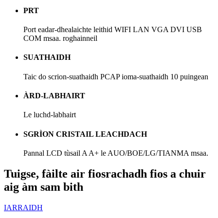
PRT
Port eadar-dhealaichte leithid WIFI LAN VGA DVI USB
COM msaa. roghainneil
SUATHAIDH
Taic do scrion-suathaidh PCAP ioma-suathaidh 10 puingean
ÀRD-LABHAIRT
Le luchd-labhairt
SGRÌON CRISTAIL LEACHDACH
Pannal LCD tùsail A A+ le AUO/BOE/LG/TIANMA msaa.
Tuigse, fàilte air fiosrachadh fios a chuir
aig àm sam bith
IARRAIDH