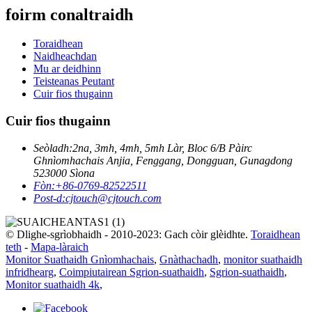
foirm conaltraidh
Toraidhean
Naidheachdan
Mu ar deidhinn
Teisteanas Peutant
Cuir fios thugainn
Cuir fios thugainn
Seòladh:
2na, 3mh, 4mh, 5mh Làr, Bloc 6/B Pàirc
Ghnìomhachais Anjia, Fenggang, Dongguan, Gunagdong
523000 Sìona
Fòn:
+86-0769-82522511
Post-d:
cjtouch@cjtouch.com
© Dlighe-sgrìobhaidh - 2010-2023: Gach còir glèidhte.
Toraidhean
teth
-
Mapa-làraich
Monitor Suathaidh Gnìomhachais
,
Gnàthachadh
,
monitor suathaidh
infridhearg
,
Coimpiutairean Sgrion-suathaidh
,
Sgrion-suathaidh
,
Monitor suathaidh 4k
,