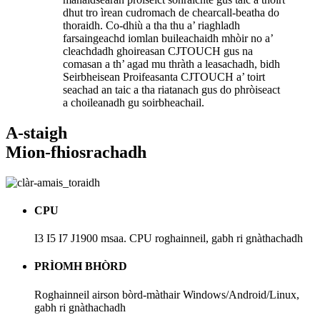
dhut tro ìrean cudromach de chearcall-beatha do
thoraidh. Co-dhiù a tha thu a’ riaghladh
farsaingeachd iomlan buileachaidh mhòir no a’
cleachdadh ghoireasan CJTOUCH gus na
comasan a th’ agad mu thràth a leasachadh, bidh
Seirbheisean Proifeasanta CJTOUCH a’ toirt
seachad an taic a tha riatanach gus do phròiseact
a choileanadh gu soirbheachail.
A-staigh
Mion-fhiosrachadh
CPU
I3 I5 I7 J1900 msaa. CPU roghainneil, gabh ri gnàthachadh
PRÌOMH BHÒRD
Roghainneil airson bòrd-màthair Windows/Android/Linux,
gabh ri gnàthachadh