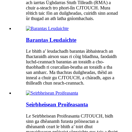
ach iarrtas Ùghdarras Stuth Tilleadh (RMA) a
chuir a-steach tro phort-lìn CJTOUCH. Mura
rèitich taic fòn an duilgheadas, cuiridh sinn aonad
ùr thugad an ath latha gnìomhachais.
Barantas Leudaichte
Le bhith a’ leudachadh barantas àbhaisteach an
fhactaraidh airson suas ri còig bliadhna, faodaidh
luchd-ceannach barantas an toraidh a cho-
thaobhadh ri cearcallan-beatha an toraidh a tha
san amharc. Ma thachras duilgheadas, thèid an
inneal a chuir gu CJTOUCH, a chàradh, agus a
thilleadh chun neach-ceannach.
Seirbheisean Proifeasanta
Le Seirbheisean Proifeasanta CJTOUCH, bidh
sinn ga dhèanamh furasta pròiseactan a
dhèanamh ceart le bhith a’ toirt dhut
manaidsearan pròiseict sònraichte gus taic a thoirt