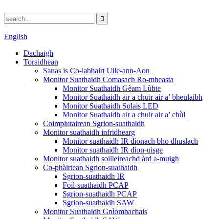
English
Dachaigh
Toraidhean
Sanas is Co-labhairt Uile-ann-Aon
Monitor Suathaidh Comasach Ro-mheasta
Monitor Suathaidh Gèam Lùbte
Monitor Suathaidh air a chuir air a’ bheulaibh
Monitor Suathaidh Solais LED
Monitor Suathaidh air a chuir air a’ chùl
Coimpiutairean Sgrion-suathaidh
Monitor suathaidh infridhearg
Monitor suathaidh IR dìonach bho dhuslach
Monitor suathaidh IR dìon-uisge
Monitor suathaidh soilleireachd àrd a-muigh
Co-phàirtean Sgrion-suathaidh
Sgrion-suathaidh IR
Foil-suathaidh PCAP
Sgrion-suathaidh PCAP
Sgrion-suathaidh SAW
Monitor Suathaidh Gnìomhachais