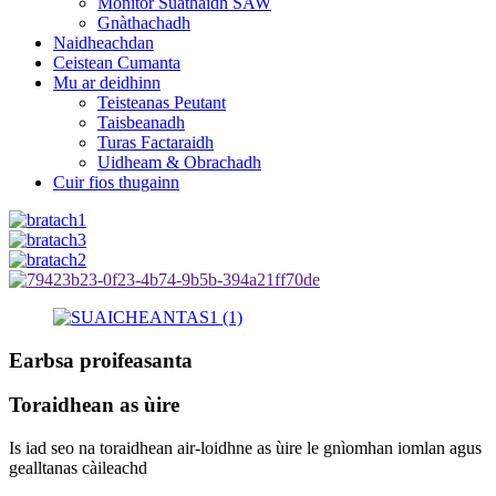
Monitor Suathaidh SAW
Gnàthachadh
Naidheachdan
Ceistean Cumanta
Mu ar deidhinn
Teisteanas Peutant
Taisbeanadh
Turas Factaraidh
Uidheam & Obrachadh
Cuir fios thugainn
Earbsa proifeasanta
Toraidhean as ùire
Is iad seo na toraidhean air-loidhne as ùire le gnìomhan iomlan agus
gealltanas càileachd