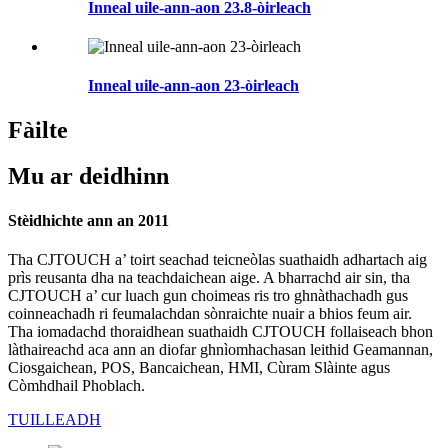
Inneal uile-ann-aon 23.8-òirleach
Inneal uile-ann-aon 23-òirleach
Fàilte
Mu ar deidhinn
Stèidhichte ann an 2011
Tha CJTOUCH a’ toirt seachad teicneòlas suathaidh adhartach aig
prìs reusanta dha na teachdaichean aige. A bharrachd air sin, tha
CJTOUCH a’ cur luach gun choimeas ris tro ghnàthachadh gus
coinneachadh ri feumalachdan sònraichte nuair a bhios feum air.
Tha iomadachd thoraidhean suathaidh CJTOUCH follaiseach bhon
làthaireachd aca ann an diofar ghnìomhachasan leithid Geamannan,
Ciosgaichean, POS, Bancaichean, HMI, Cùram Slàinte agus
Còmhdhail Phoblach.
TUILLEADH