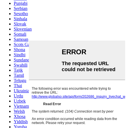
Punjabi
Serbian
Sesotho
Sinhala
Slovak
Slovenian
Somali
Samoan
Scots Gaelic
Shona
Sindhi
Sundanese
Swahili
Tajik
Tamil
Telugu
Thai
Ukrainian
Urdu
Uzbek
Vietnamese
Welsh
Xhosa
Yiddish
Yoruba