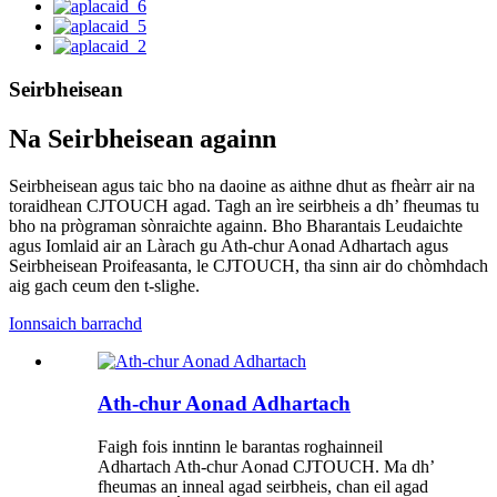
Seirbheisean
Na Seirbheisean againn
Seirbheisean agus taic bho na daoine as aithne dhut as fheàrr air na
toraidhean CJTOUCH agad. Tagh an ìre seirbheis a dh’ fheumas tu
bho na prògraman sònraichte againn. Bho Bharantais Leudaichte
agus Iomlaid air an Làrach gu Ath-chur Aonad Adhartach agus
Seirbheisean Proifeasanta, le CJTOUCH, tha sinn air do chòmhdach
aig gach ceum den t-slighe.
Ionnsaich barrachd
Ath-chur Aonad Adhartach
Faigh fois inntinn le barantas roghainneil
Adhartach Ath-chur Aonad CJTOUCH. Ma dh’
fheumas an inneal agad seirbheis, chan eil agad