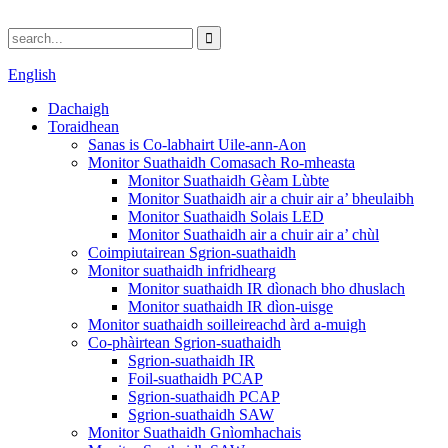
English
Dachaigh
Toraidhean
Sanas is Co-labhairt Uile-ann-Aon
Monitor Suathaidh Comasach Ro-mheasta
Monitor Suathaidh Gèam Lùbte
Monitor Suathaidh air a chuir air a’ bheulaibh
Monitor Suathaidh Solais LED
Monitor Suathaidh air a chuir air a’ chùl
Coimpiutairean Sgrion-suathaidh
Monitor suathaidh infridhearg
Monitor suathaidh IR dìonach bho dhuslach
Monitor suathaidh IR dìon-uisge
Monitor suathaidh soilleireachd àrd a-muigh
Co-phàirtean Sgrion-suathaidh
Sgrion-suathaidh IR
Foil-suathaidh PCAP
Sgrion-suathaidh PCAP
Sgrion-suathaidh SAW
Monitor Suathaidh Gnìomhachais