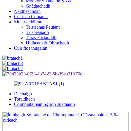
Monitor Suathaidh SAW
Gnàthachadh
Naidheachdan
Ceistean Cumanta
Mu ar deidhinn
Teisteanas Peutant
Taisbeanadh
Turas Factaraidh
Uidheam & Obrachadh
Cuir fios thugainn
Dachaigh
Toraidhean
Coimpiutairean Sgrion-suathaidh