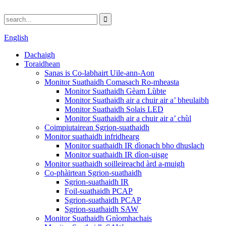
English
Dachaigh
Toraidhean
Sanas is Co-labhairt Uile-ann-Aon
Monitor Suathaidh Comasach Ro-mheasta
Monitor Suathaidh Gèam Lùbte
Monitor Suathaidh air a chuir air a’ bheulaibh
Monitor Suathaidh Solais LED
Monitor Suathaidh air a chuir air a’ chùl
Coimpiutairean Sgrion-suathaidh
Monitor suathaidh infridhearg
Monitor suathaidh IR dìonach bho dhuslach
Monitor suathaidh IR dìon-uisge
Monitor suathaidh soilleireachd àrd a-muigh
Co-phàirtean Sgrion-suathaidh
Sgrion-suathaidh IR
Foil-suathaidh PCAP
Sgrion-suathaidh PCAP
Sgrion-suathaidh SAW
Monitor Suathaidh Gnìomhachais