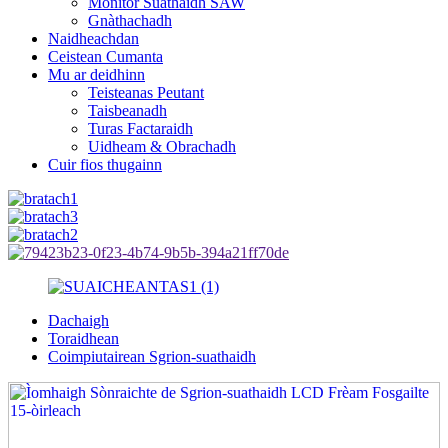
Monitor Suathaidh SAW
Gnàthachadh
Naidheachdan
Ceistean Cumanta
Mu ar deidhinn
Teisteanas Peutant
Taisbeanadh
Turas Factaraidh
Uidheam & Obrachadh
Cuir fios thugainn
Dachaigh
Toraidhean
Coimpiutairean Sgrion-suathaidh