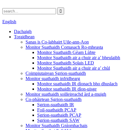
English
Dachaigh
Toraidhean
Sanas is Co-labhairt Uile-ann-Aon
Monitor Suathaidh Comasach Ro-mheasta
Monitor Suathaidh Gèam Lùbte
Monitor Suathaidh air a chuir air a’ bheulaibh
Monitor Suathaidh Solais LED
Monitor Suathaidh air a chuir air a’ chùl
Coimpiutairean Sgrion-suathaidh
Monitor suathaidh infridhearg
Monitor suathaidh IR dìonach bho dhuslach
Monitor suathaidh IR dìon-uisge
Monitor suathaidh soilleireachd àrd a-muigh
Co-phàirtean Sgrion-suathaidh
Sgrion-suathaidh IR
Foil-suathaidh PCAP
Sgrion-suathaidh PCAP
Sgrion-suathaidh SAW
Monitor Suathaidh Gnìomhachais