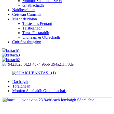
Monitor Suathaidh SAW
Gnàthachadh
Naidheachdan
Ceistean Cumanta
Mu ar deidhinn
Teisteanas Peutant
Taisbeanadh
Turas Factaraidh
Uidheam & Obrachadh
Cuir fios thugainn
Dachaigh
Toraidhean
Monitor Suathaidh Gnìomhachais