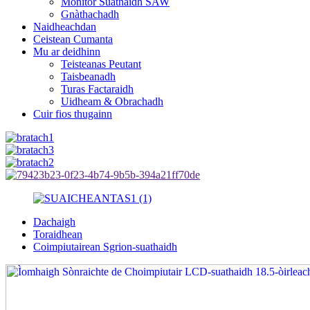
Monitor Suathaidh SAW
Gnàthachadh
Naidheachdan
Ceistean Cumanta
Mu ar deidhinn
Teisteanas Peutant
Taisbeanadh
Turas Factaraidh
Uidheam & Obrachadh
Cuir fios thugainn
Dachaigh
Toraidhean
Coimpiutairean Sgrion-suathaidh