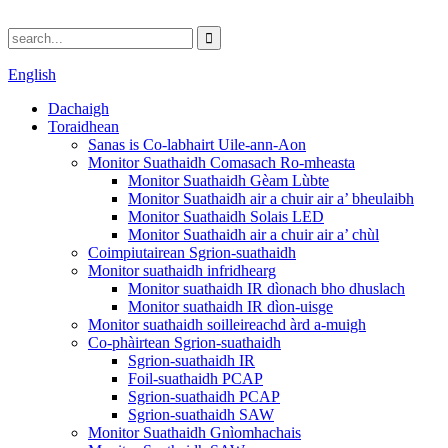
English
Dachaigh
Toraidhean
Sanas is Co-labhairt Uile-ann-Aon
Monitor Suathaidh Comasach Ro-mheasta
Monitor Suathaidh Gèam Lùbte
Monitor Suathaidh air a chuir air a’ bheulaibh
Monitor Suathaidh Solais LED
Monitor Suathaidh air a chuir air a’ chùl
Coimpiutairean Sgrion-suathaidh
Monitor suathaidh infridhearg
Monitor suathaidh IR dìonach bho dhuslach
Monitor suathaidh IR dìon-uisge
Monitor suathaidh soilleireachd àrd a-muigh
Co-phàirtean Sgrion-suathaidh
Sgrion-suathaidh IR
Foil-suathaidh PCAP
Sgrion-suathaidh PCAP
Sgrion-suathaidh SAW
Monitor Suathaidh Gnìomhachais