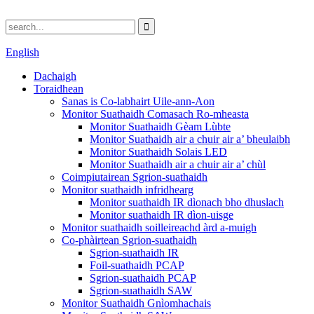
English
Dachaigh
Toraidhean
Sanas is Co-labhairt Uile-ann-Aon
Monitor Suathaidh Comasach Ro-mheasta
Monitor Suathaidh Gèam Lùbte
Monitor Suathaidh air a chuir air a’ bheulaibh
Monitor Suathaidh Solais LED
Monitor Suathaidh air a chuir air a’ chùl
Coimpiutairean Sgrion-suathaidh
Monitor suathaidh infridhearg
Monitor suathaidh IR dìonach bho dhuslach
Monitor suathaidh IR dìon-uisge
Monitor suathaidh soilleireachd àrd a-muigh
Co-phàirtean Sgrion-suathaidh
Sgrion-suathaidh IR
Foil-suathaidh PCAP
Sgrion-suathaidh PCAP
Sgrion-suathaidh SAW
Monitor Suathaidh Gnìomhachais