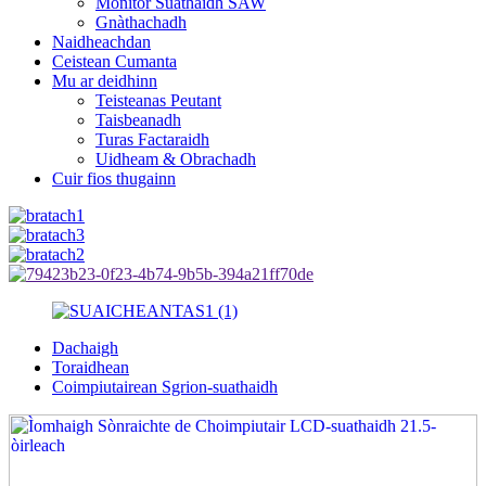
Monitor Suathaidh SAW
Gnàthachadh
Naidheachdan
Ceistean Cumanta
Mu ar deidhinn
Teisteanas Peutant
Taisbeanadh
Turas Factaraidh
Uidheam & Obrachadh
Cuir fios thugainn
Dachaigh
Toraidhean
Coimpiutairean Sgrion-suathaidh