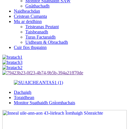
Monitor Suathaidh SAW
Gnàthachadh
Naidheachdan
Ceistean Cumanta
Mu ar deidhinn
Teisteanas Peutant
Taisbeanadh
Turas Factaraidh
Uidheam & Obrachadh
Cuir fios thugainn
Dachaigh
Toraidhean
Monitor Suathaidh Gnìomhachais