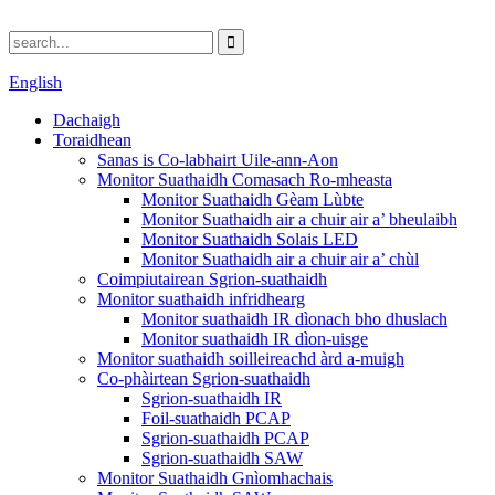
English
Dachaigh
Toraidhean
Sanas is Co-labhairt Uile-ann-Aon
Monitor Suathaidh Comasach Ro-mheasta
Monitor Suathaidh Gèam Lùbte
Monitor Suathaidh air a chuir air a’ bheulaibh
Monitor Suathaidh Solais LED
Monitor Suathaidh air a chuir air a’ chùl
Coimpiutairean Sgrion-suathaidh
Monitor suathaidh infridhearg
Monitor suathaidh IR dìonach bho dhuslach
Monitor suathaidh IR dìon-uisge
Monitor suathaidh soilleireachd àrd a-muigh
Co-phàirtean Sgrion-suathaidh
Sgrion-suathaidh IR
Foil-suathaidh PCAP
Sgrion-suathaidh PCAP
Sgrion-suathaidh SAW
Monitor Suathaidh Gnìomhachais