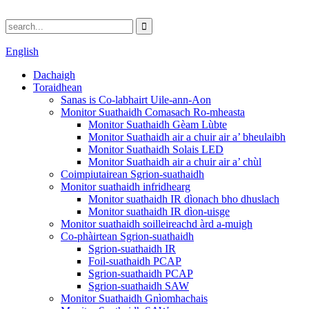
English
Dachaigh
Toraidhean
Sanas is Co-labhairt Uile-ann-Aon
Monitor Suathaidh Comasach Ro-mheasta
Monitor Suathaidh Gèam Lùbte
Monitor Suathaidh air a chuir air a’ bheulaibh
Monitor Suathaidh Solais LED
Monitor Suathaidh air a chuir air a’ chùl
Coimpiutairean Sgrion-suathaidh
Monitor suathaidh infridhearg
Monitor suathaidh IR dìonach bho dhuslach
Monitor suathaidh IR dìon-uisge
Monitor suathaidh soilleireachd àrd a-muigh
Co-phàirtean Sgrion-suathaidh
Sgrion-suathaidh IR
Foil-suathaidh PCAP
Sgrion-suathaidh PCAP
Sgrion-suathaidh SAW
Monitor Suathaidh Gnìomhachais