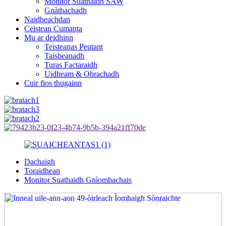
Monitor Suathaidh SAW
Gnàthachadh
Naidheachdan
Ceistean Cumanta
Mu ar deidhinn
Teisteanas Peutant
Taisbeanadh
Turas Factaraidh
Uidheam & Obrachadh
Cuir fios thugainn
Dachaigh
Toraidhean
Monitor Suathaidh Gnìomhachais