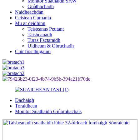
Monitor Suathaidh SAW
Gnàthachadh
Naidheachdan
Ceistean Cumanta
Mu ar deidhinn
Teisteanas Peutant
Taisbeanadh
Turas Factaraidh
Uidheam & Obrachadh
Cuir fios thugainn
Dachaigh
Toraidhean
Monitor Suathaidh Gnìomhachais