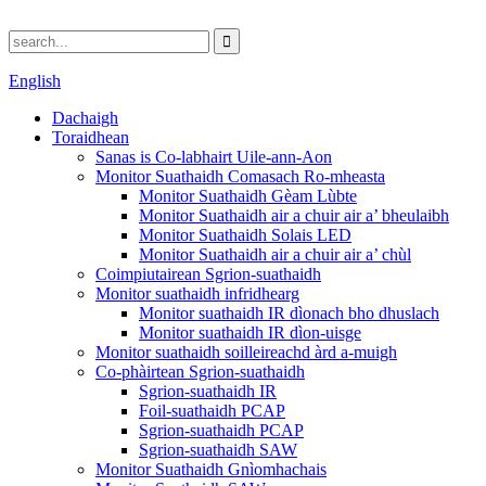
English
Dachaigh
Toraidhean
Sanas is Co-labhairt Uile-ann-Aon
Monitor Suathaidh Comasach Ro-mheasta
Monitor Suathaidh Gèam Lùbte
Monitor Suathaidh air a chuir air a’ bheulaibh
Monitor Suathaidh Solais LED
Monitor Suathaidh air a chuir air a’ chùl
Coimpiutairean Sgrion-suathaidh
Monitor suathaidh infridhearg
Monitor suathaidh IR dìonach bho dhuslach
Monitor suathaidh IR dìon-uisge
Monitor suathaidh soilleireachd àrd a-muigh
Co-phàirtean Sgrion-suathaidh
Sgrion-suathaidh IR
Foil-suathaidh PCAP
Sgrion-suathaidh PCAP
Sgrion-suathaidh SAW
Monitor Suathaidh Gnìomhachais