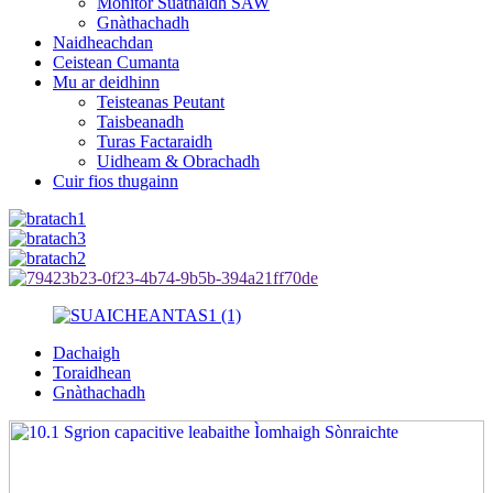
Monitor Suathaidh SAW
Gnàthachadh
Naidheachdan
Ceistean Cumanta
Mu ar deidhinn
Teisteanas Peutant
Taisbeanadh
Turas Factaraidh
Uidheam & Obrachadh
Cuir fios thugainn
Dachaigh
Toraidhean
Gnàthachadh