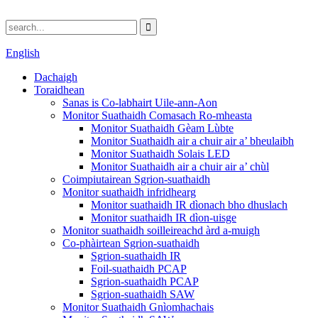
English
Dachaigh
Toraidhean
Sanas is Co-labhairt Uile-ann-Aon
Monitor Suathaidh Comasach Ro-mheasta
Monitor Suathaidh Gèam Lùbte
Monitor Suathaidh air a chuir air a’ bheulaibh
Monitor Suathaidh Solais LED
Monitor Suathaidh air a chuir air a’ chùl
Coimpiutairean Sgrion-suathaidh
Monitor suathaidh infridhearg
Monitor suathaidh IR dìonach bho dhuslach
Monitor suathaidh IR dìon-uisge
Monitor suathaidh soilleireachd àrd a-muigh
Co-phàirtean Sgrion-suathaidh
Sgrion-suathaidh IR
Foil-suathaidh PCAP
Sgrion-suathaidh PCAP
Sgrion-suathaidh SAW
Monitor Suathaidh Gnìomhachais